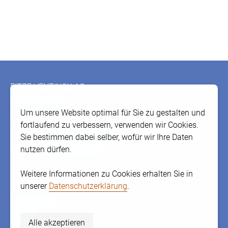
Fusszeile
FITZE VENTINOX AG
Bernstrasse 43
3303 Jegenstorf
Um unsere Website optimal für Sie zu gestalten und
fortlaufend zu verbessern, verwenden wir Cookies.
E-Mail:
info@fitze-ventinox.ch
Sie bestimmen dabei selber, wofür wir Ihre Daten
Telefon:
+41 31 765 66 67
nutzen dürfen.
Weitere Informationen zu Cookies erhalten Sie in
unserer
Datenschutzerklärung
.
Vertretungen
Partner
Alle akzeptieren
Referenzen