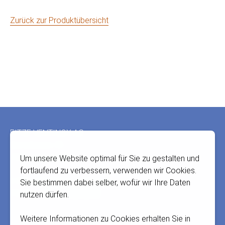
Zurück zur Produktübersicht
Fusszeile
FITZE VENTINOX AG
Bernstrasse 43
3303 Jegenstorf
Um unsere Website optimal für Sie zu gestalten und
fortlaufend zu verbessern, verwenden wir Cookies.
E-Mail:
info@fitze-ventinox.ch
Sie bestimmen dabei selber, wofür wir Ihre Daten
Telefon:
+41 31 765 66 67
nutzen dürfen.
Weitere Informationen zu Cookies erhalten Sie in