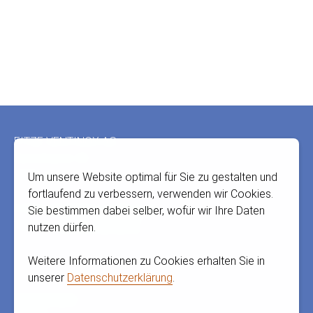
Fusszeile
FITZE VENTINOX AG
Bernstrasse 43
3303 Jegenstorf
Um unsere Website optimal für Sie zu gestalten und
fortlaufend zu verbessern, verwenden wir Cookies.
E-Mail:
info@fitze-ventinox.ch
Sie bestimmen dabei selber, wofür wir Ihre Daten
Telefon:
+41 31 765 66 67
nutzen dürfen.
Weitere Informationen zu Cookies erhalten Sie in
unserer
Datenschutzerklärung
.
Vertretungen